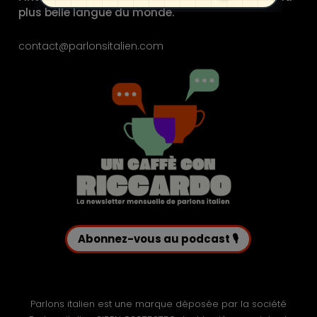
compréhension.
- kjhkjhsdjhsjdhf
plus belle langue du monde.
- kjhkjshkjhsdfkjhsf
Une délicieuse recette de
tiramisu pour émoustiller vos
contact@parlonsitalien.com
papilles et éblouir vos invités.
Un dossier spécial voyage avec
du vocabulaire, des conseils
Je veux le magazine !
pratiques, des idées
d’escapades insolites…
JE LE VEUX !
Abonnez-vous au podcast 🎙️
Parlons italien est une marque déposée par la société